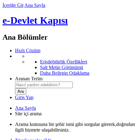
İçeriğe Git
Ana Sayfa
e-Devlet Kapısı
Ana Bölümler
Hızlı Çözüm
Erişilebilirlik Özellikleri
Salt Metin Görünümü
Daha Belirgin Odaklama
Aranan Terim
Giriş Yap
Ana Sayfa
Site içi arama
Arama kutusuna bir şehir ismi gibi sorgular girerek,doğrudan
ilgili hizmete ulaşabilirsiniz.