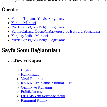
https://vatandas.jandarma.gov.tr/156IHBAR/form/frm156GD.
Öneriler
Yardım Toplama Yetkisi Sorgulama
Yardım Merkezi
Yurda Giriş/Çıkış Belge Sorgulama
Yarım Çalışma Ödeneği Başvurusu ve Başvuru Sorgulama
Yargıtay İçtihat Merkezi
Yurda Giriş/Çıkış Belge Doğrulama
Sayfa Sonu Bağlantıları
e-Devlet Kapısı
English
Hakkımızda
Yasal Bildirim
KVKK Aydınlatma Yükümlülüğü
Gizlilik ve Kullanım
Politikalarımız
DETSİS
Yeni Sekmede Açılır
Kurumsal Kimlik