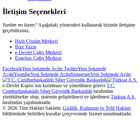
İletişim Seçenekleri
Yardım mı lazım?
Aşağıdaki yöntemleri kullanarak bizimle iletişime
geçebilirsiniz.
Hızlı Çözüm Merkezi
Bize Yazın
e-Devlet Çağrı Merkezi
Engelsiz Çağrı Merkezi
Facebook
Yeni Sekmede Açılır
Twitter
Yeni Sekmede
Açılır
Youtube
Yeni Sekmede Açılır
Instagram
Yeni Sekmede Açılır
e-Devlet Kapısı’nın kurulması ve yönetilmesi görevi
T.C.
Cumhurbaşkanlığı Siber Güvenlik Başkanlığı
tarafından
yürütülmekte olup, sistemin geliştirilmesi ve işletilmesi
Türksat A.Ş.
tarafından yapılmaktadır.
©
2026
Tüm Hakları Saklıdır.
Gizlilik, Kullanım ve Telif Hakları
bildiriminde belirtilen kurallar çerçevesinde hizmet sunulmaktadır.