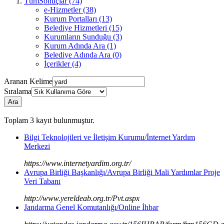
TümSonuçlar (74)
e-Hizmetler (38)
Kurum Portalları (13)
Belediye Hizmetleri (15)
Kurumların Sunduğu (3)
Kurum Adında Ara (1)
Belediye Adında Ara (0)
İçerikler (4)
Aranan Kelime
Sıralama
Ara
Toplam
3
kayıt bulunmuştur.
Bilgi Teknolojileri ve İletişim Kurumu/İnternet Yardım
Merkezi
https://www.internetyardim.org.tr/
Avrupa Birliği Başkanlığı/Avrupa Birliği Mali Yardımlar Proje
Veri Tabanı
http://www.yereldeab.org.tr/Pvt.aspx
Jandarma Genel Komutanlığı/Online İhbar