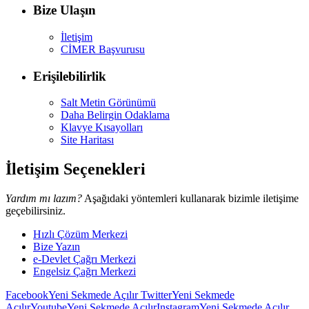
Bize Ulaşın
İletişim
CİMER Başvurusu
Erişilebilirlik
Salt Metin Görünümü
Daha Belirgin Odaklama
Klavye Kısayolları
Site Haritası
İletişim Seçenekleri
Yardım mı lazım?
Aşağıdaki yöntemleri kullanarak bizimle iletişime
geçebilirsiniz.
Hızlı Çözüm Merkezi
Bize Yazın
e-Devlet Çağrı Merkezi
Engelsiz Çağrı Merkezi
Facebook
Yeni Sekmede Açılır
Twitter
Yeni Sekmede
Açılır
Youtube
Yeni Sekmede Açılır
Instagram
Yeni Sekmede Açılır