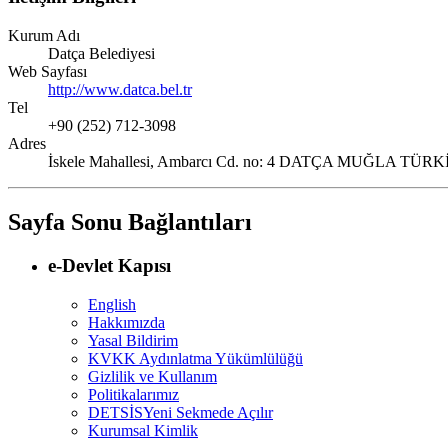
Kurum Adı
Datça Belediyesi
Web Sayfası
http://www.datca.bel.tr
Tel
+90 (252) 712-3098
Adres
İskele Mahallesi, Ambarcı Cd. no: 4 DATÇA MUĞLA TÜR
Sayfa Sonu Bağlantıları
e-Devlet Kapısı
English
Hakkımızda
Yasal Bildirim
KVKK Aydınlatma Yükümlülüğü
Gizlilik ve Kullanım
Politikalarımız
DETSİS
Yeni Sekmede Açılır
Kurumsal Kimlik