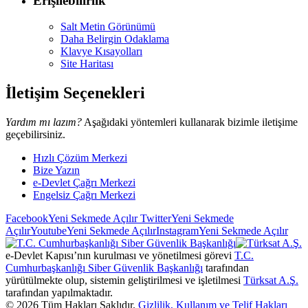
Erişilebilirlik
Salt Metin Görünümü
Daha Belirgin Odaklama
Klavye Kısayolları
Site Haritası
İletişim Seçenekleri
Yardım mı lazım?
Aşağıdaki yöntemleri kullanarak bizimle iletişime
geçebilirsiniz.
Hızlı Çözüm Merkezi
Bize Yazın
e-Devlet Çağrı Merkezi
Engelsiz Çağrı Merkezi
Facebook
Yeni Sekmede Açılır
Twitter
Yeni Sekmede
Açılır
Youtube
Yeni Sekmede Açılır
Instagram
Yeni Sekmede Açılır
e-Devlet Kapısı’nın kurulması ve yönetilmesi görevi
T.C.
Cumhurbaşkanlığı Siber Güvenlik Başkanlığı
tarafından
yürütülmekte olup, sistemin geliştirilmesi ve işletilmesi
Türksat A.Ş.
tarafından yapılmaktadır.
©
2026
Tüm Hakları Saklıdır.
Gizlilik, Kullanım ve Telif Hakları