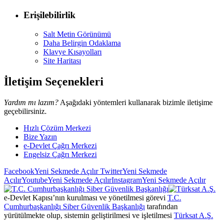
Erişilebilirlik
Salt Metin Görünümü
Daha Belirgin Odaklama
Klavye Kısayolları
Site Haritası
İletişim Seçenekleri
Yardım mı lazım?
Aşağıdaki yöntemleri kullanarak bizimle iletişime
geçebilirsiniz.
Hızlı Çözüm Merkezi
Bize Yazın
e-Devlet Çağrı Merkezi
Engelsiz Çağrı Merkezi
Facebook
Yeni Sekmede Açılır
Twitter
Yeni Sekmede
Açılır
Youtube
Yeni Sekmede Açılır
Instagram
Yeni Sekmede Açılır
e-Devlet Kapısı’nın kurulması ve yönetilmesi görevi
T.C.
Cumhurbaşkanlığı Siber Güvenlik Başkanlığı
tarafından
yürütülmekte olup, sistemin geliştirilmesi ve işletilmesi
Türksat A.Ş.