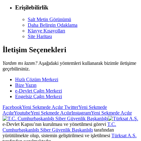
Erişilebilirlik
Salt Metin Görünümü
Daha Belirgin Odaklama
Klavye Kısayolları
Site Haritası
İletişim Seçenekleri
Yardım mı lazım?
Aşağıdaki yöntemleri kullanarak bizimle iletişime
geçebilirsiniz.
Hızlı Çözüm Merkezi
Bize Yazın
e-Devlet Çağrı Merkezi
Engelsiz Çağrı Merkezi
Facebook
Yeni Sekmede Açılır
Twitter
Yeni Sekmede
Açılır
Youtube
Yeni Sekmede Açılır
Instagram
Yeni Sekmede Açılır
e-Devlet Kapısı’nın kurulması ve yönetilmesi görevi
T.C.
Cumhurbaşkanlığı Siber Güvenlik Başkanlığı
tarafından
yürütülmekte olup, sistemin geliştirilmesi ve işletilmesi
Türksat A.Ş.