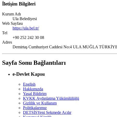
İletişim Bilgileri
Kurum Adı
Ula Belediyesi
Web Sayfası
https://ula.bel.tr/
Tel
+90 252 242 30 08
Adres
Demirtaş Cumhuriyet Caddesi No:4 ULA MUĞLA TÜRKİY
Sayfa Sonu Bağlantıları
e-Devlet Kapısı
English
Hakkımızda
Yasal Bildirim
KVKK Aydınlatma Yükümlülüğü
Gizlilik ve Kullanım
Politikalarımız
DETSİS
Yeni Sekmede Açılır