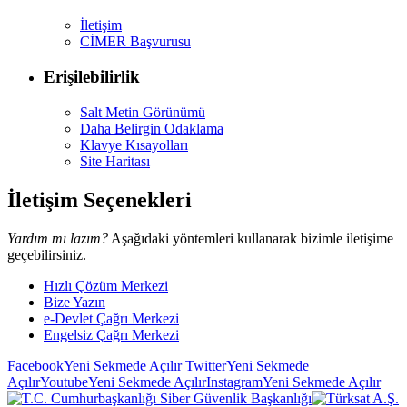
İletişim
CİMER Başvurusu
Erişilebilirlik
Salt Metin Görünümü
Daha Belirgin Odaklama
Klavye Kısayolları
Site Haritası
İletişim Seçenekleri
Yardım mı lazım?
Aşağıdaki yöntemleri kullanarak bizimle iletişime
geçebilirsiniz.
Hızlı Çözüm Merkezi
Bize Yazın
e-Devlet Çağrı Merkezi
Engelsiz Çağrı Merkezi
Facebook
Yeni Sekmede Açılır
Twitter
Yeni Sekmede
Açılır
Youtube
Yeni Sekmede Açılır
Instagram
Yeni Sekmede Açılır