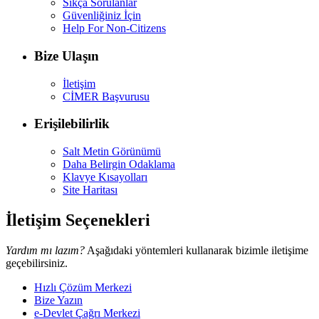
Sıkça Sorulanlar
Güvenliğiniz İçin
Help For Non-Citizens
Bize Ulaşın
İletişim
CİMER Başvurusu
Erişilebilirlik
Salt Metin Görünümü
Daha Belirgin Odaklama
Klavye Kısayolları
Site Haritası
İletişim Seçenekleri
Yardım mı lazım?
Aşağıdaki yöntemleri kullanarak bizimle iletişime
geçebilirsiniz.
Hızlı Çözüm Merkezi
Bize Yazın
e-Devlet Çağrı Merkezi