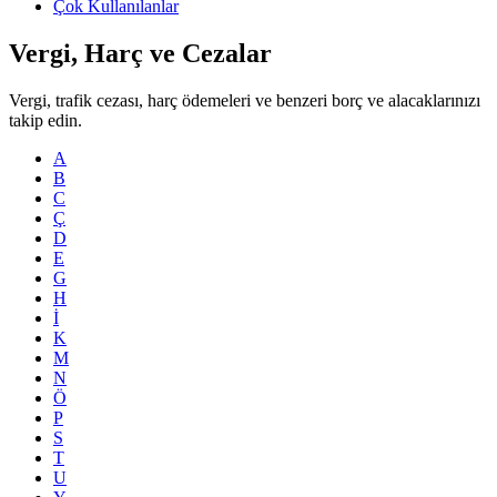
Çok Kullanılanlar
Vergi, Harç ve Cezalar
Vergi, trafik cezası, harç ödemeleri ve benzeri borç ve alacaklarınızı
takip edin.
A
B
C
Ç
D
E
G
H
İ
K
M
N
Ö
P
S
T
U