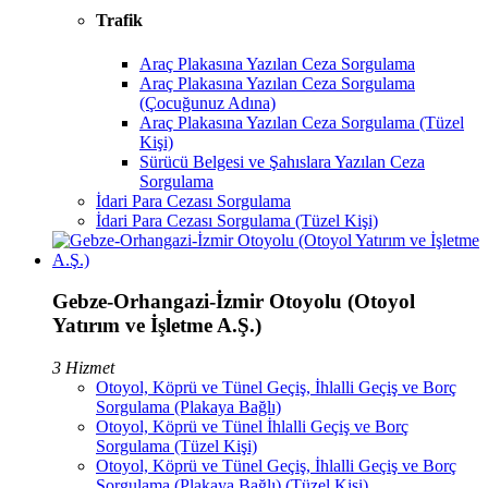
Trafik
Araç Plakasına Yazılan Ceza Sorgulama
Araç Plakasına Yazılan Ceza Sorgulama
(Çocuğunuz Adına)
Araç Plakasına Yazılan Ceza Sorgulama (Tüzel
Kişi)
Sürücü Belgesi ve Şahıslara Yazılan Ceza
Sorgulama
İdari Para Cezası Sorgulama
İdari Para Cezası Sorgulama (Tüzel Kişi)
Gebze-Orhangazi-İzmir Otoyolu (Otoyol
Yatırım ve İşletme A.Ş.)
3 Hizmet
Otoyol, Köprü ve Tünel Geçiş, İhlalli Geçiş ve Borç
Sorgulama (Plakaya Bağlı)
Otoyol, Köprü ve Tünel İhlalli Geçiş ve Borç
Sorgulama (Tüzel Kişi)
Otoyol, Köprü ve Tünel Geçiş, İhlalli Geçiş ve Borç
Sorgulama (Plakaya Bağlı) (Tüzel Kişi)