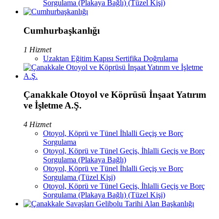
Sorgulama (Plakaya Bağlı) (Tüzel Kişi)
Cumhurbaşkanlığı
1 Hizmet
Uzaktan Eğitim Kapısı Sertifika Doğrulama
Çanakkale Otoyol ve Köprüsü İnşaat Yatırım
ve İşletme A.Ş.
4 Hizmet
Otoyol, Köprü ve Tünel İhlalli Geçiş ve Borç
Sorgulama
Otoyol, Köprü ve Tünel Geçiş, İhlalli Geçiş ve Borç
Sorgulama (Plakaya Bağlı)
Otoyol, Köprü ve Tünel İhlalli Geçiş ve Borç
Sorgulama (Tüzel Kişi)
Otoyol, Köprü ve Tünel Geçiş, İhlalli Geçiş ve Borç
Sorgulama (Plakaya Bağlı) (Tüzel Kişi)