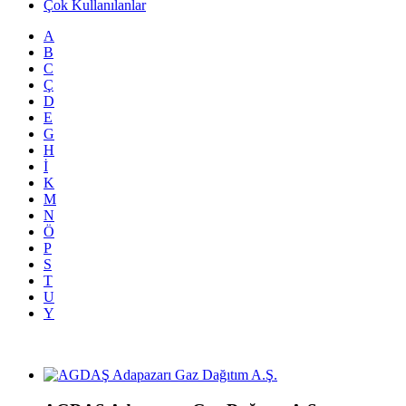
Çok Kullanılanlar
A
B
C
Ç
D
E
G
H
İ
K
M
N
Ö
P
S
T
U
Y