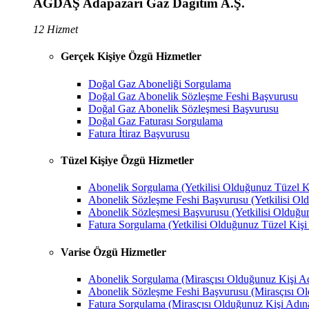
AGDAŞ Adapazarı Gaz Dağıtım A.Ş.
12 Hizmet
Gerçek Kişiye Özgü Hizmetler
Doğal Gaz Aboneliği Sorgulama
Doğal Gaz Abonelik Sözleşme Feshi Başvurusu
Doğal Gaz Abonelik Sözleşmesi Başvurusu
Doğal Gaz Faturası Sorgulama
Fatura İtiraz Başvurusu
Tüzel Kişiye Özgü Hizmetler
Abonelik Sorgulama (Yetkilisi Olduğunuz Tüzel K
Abonelik Sözleşme Feshi Başvurusu (Yetkilisi Ol
Abonelik Sözleşmesi Başvurusu (Yetkilisi Olduğu
Fatura Sorgulama (Yetkilisi Olduğunuz Tüzel Kişi
Varise Özgü Hizmetler
Abonelik Sorgulama (Mirasçısı Olduğunuz Kişi A
Abonelik Sözleşme Feshi Başvurusu (Mirasçısı O
Fatura Sorgulama (Mirasçısı Olduğunuz Kişi Adın