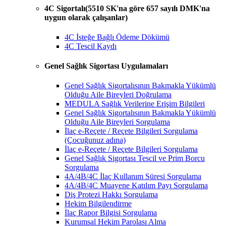
4C Sigortalı(5510 SK'na göre 657 sayılı DMK'na
uygun olarak çalışanlar)
4C İsteğe Bağlı Ödeme Dökümü
4C Tescil Kaydı
Genel Sağlık Sigortası Uygulamaları
Genel Sağlık Sigortalısının Bakmakla Yükümlü
Olduğu Aile Bireyleri Doğrulama
MEDULA Sağlık Verilerine Erişim Bilgileri
Genel Sağlık Sigortalısının Bakmakla Yükümlü
Olduğu Aile Bireyleri Sorgulama
İlaç e-Reçete / Reçete Bilgileri Sorgulama
(Çocuğunuz adına)
İlaç e-Reçete / Reçete Bilgileri Sorgulama
Genel Sağlık Sigortası Tescil ve Prim Borcu
Sorgulama
4A/4B/4C İlaç Kullanım Süresi Sorgulama
4A/4B/4C Muayene Katılım Payı Sorgulama
Diş Protezi Hakkı Sorgulama
Hekim Bilgilendirme
İlaç Rapor Bilgisi Sorgulama
Kurumsal Hekim Parolası Alma