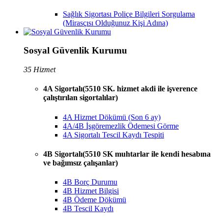
Sağlık Sigortası Poliçe Bilgileri Sorgulama
(Mirasçısı Olduğunuz Kişi Adına)
Sosyal Güvenlik Kurumu
35 Hizmet
4A Sigortalı(5510 SK. hizmet akdi ile işverence
çalıştırılan sigortalılar)
4A Hizmet Dökümü (Son 6 ay)
4A/4B İşgöremezlik Ödemesi Görme
4A Sigortalı Tescil Kaydı Tespiti
4B Sigortalı(5510 SK muhtarlar ile kendi hesabına
ve bağımsız çalışanlar)
4B Borç Durumu
4B Hizmet Bilgisi
4B Ödeme Dökümü
4B Tescil Kaydı