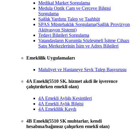
Medikal Market Sorgulama
Medula Optik Cam ve Çerçeve Bilgisi
Sorgulama
Sağlık Yardımı Talep ve Taahhüt
SPAS Müstehaklık Sorgulama(Sağlık Provizyon
Aktivasyon Sistemi)
Tedavi Bilgileri Sorgulama
Vatandaşların Kurumla Sözleşmeli İşitme Cihazı
Satış Merkezlerinin İsim ve Adres Bilgileri
Emeklilik Uygulamaları
Maluliyet ve Hastaneye Sevk Talep Başvurusu
4A Emekli(5510 SK. hizmet akdi ile işverence
çalıştırılırken emekli olan)
4A Emekli Aylığı Kesintileri
4A Emekli Aylık Bilgisi
4A Emeklilik Kaydı
4B Emekli(5510 SK muhtarlar, kendi
hesabına/bağımsız çalışırken emekli olan)