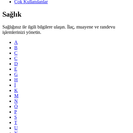
Çok Kullanılanlar
Sağlık
Sağlığınız ile ilgili bilgilere ulaşın. İlaç, muayene ve randevu
işlemlerinizi yönetin.
A
B
C
Ç
D
E
G
H
İ
K
M
N
Ö
P
S
T
U