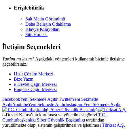
Erişilebilirlik
Salt Metin Görünümü
Daha Belirgin Odaklama
Klavye Kısayolları
Site Haritası
İletişim Seçenekleri
Yardım mı lazım?
Aşağıdaki yöntemleri kullanarak bizimle iletişime
geçebilirsiniz.
Hızlı Çözüm Merkezi
Bize Yazın
e-Devlet Çağrı Merkezi
Engelsiz Çağrı Merkezi
Facebook
Yeni Sekmede Açılır
Twitter
Yeni Sekmede
Açılır
Youtube
Yeni Sekmede Açılır
Instagram
Yeni Sekmede Açılır
e-Devlet Kapısı’nın kurulması ve yönetilmesi görevi
T.C.
Cumhurbaşkanlığı Siber Güvenlik Başkanlığı
tarafından
yürütülmekte olup, sistemin geliştirilmesi ve işletilmesi
Türksat A.Ş.