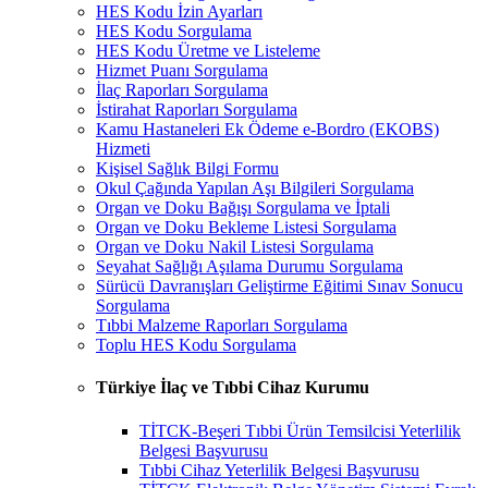
HES Kodu İzin Ayarları
HES Kodu Sorgulama
HES Kodu Üretme ve Listeleme
Hizmet Puanı Sorgulama
İlaç Raporları Sorgulama
İstirahat Raporları Sorgulama
Kamu Hastaneleri Ek Ödeme e-Bordro (EKOBS)
Hizmeti
Kişisel Sağlık Bilgi Formu
Okul Çağında Yapılan Aşı Bilgileri Sorgulama
Organ ve Doku Bağışı Sorgulama ve İptali
Organ ve Doku Bekleme Listesi Sorgulama
Organ ve Doku Nakil Listesi Sorgulama
Seyahat Sağlığı Aşılama Durumu Sorgulama
Sürücü Davranışları Geliştirme Eğitimi Sınav Sonucu
Sorgulama
Tıbbi Malzeme Raporları Sorgulama
Toplu HES Kodu Sorgulama
Türkiye İlaç ve Tıbbi Cihaz Kurumu
TİTCK-Beşeri Tıbbi Ürün Temsilcisi Yeterlilik
Belgesi Başvurusu
Tıbbi Cihaz Yeterlilik Belgesi Başvurusu