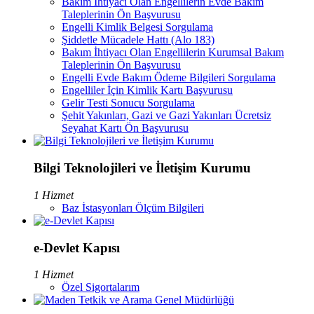
Bakım İhtiyacı Olan Engellilerin Evde Bakım
Taleplerinin Ön Başvurusu
Engelli Kimlik Belgesi Sorgulama
Şiddetle Mücadele Hattı (Alo 183)
Bakım İhtiyacı Olan Engellilerin Kurumsal Bakım
Taleplerinin Ön Başvurusu
Engelli Evde Bakım Ödeme Bilgileri Sorgulama
Engelliler İçin Kimlik Kartı Başvurusu
Gelir Testi Sonucu Sorgulama
Şehit Yakınları, Gazi ve Gazi Yakınları Ücretsiz
Seyahat Kartı Ön Başvurusu
Bilgi Teknolojileri ve İletişim Kurumu
1 Hizmet
Baz İstasyonları Ölçüm Bilgileri
e-Devlet Kapısı
1 Hizmet
Özel Sigortalarım