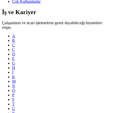
Çok Kullanılanlar
İş ve Kariyer
Çalışanların ve ticari işletmelerin gerek duyabileceği hizmetlere
erişin.
A
B
C
Ç
D
E
G
H
İ
K
M
N
Ö
P
S
T
U